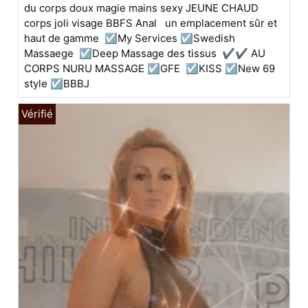
du corps doux magie mains sexy JEUNE CHAUD
corps joli visage BBFS Anal un emplacement sûr et
haut de gamme ☑️My Services ☑️Swedish
Massaege ☑️Deep Massage des tissus ✔✔ AU
CORPS NURU MASSAGE ☑️GFE ☑️KISS ☑️New 69
style ☑️BBBJ