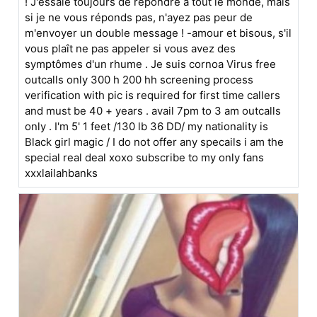
! J'essaie toujours de répondre à tout le monde, mais
si je ne vous réponds pas, n'ayez pas peur de
m'envoyer un double message ! -amour et bisous, s'il
vous plaît ne pas appeler si vous avez des
symptômes d'un rhume . Je suis cornoa Virus free
outcalls only 300 h 200 hh screening process
verification with pic is required for first time callers
and must be 40 + years . avail 7pm to 3 am outcalls
only . I'm 5' 1 feet /130 lb 36 DD/ my nationality is
Black girl magic / I do not offer any specails i am the
special real deal xoxo subscribe to my only fans
xxxlailahbanks