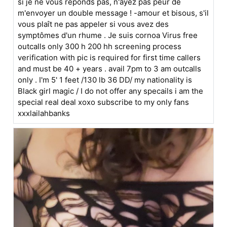
si je ne vous réponds pas, n'ayez pas peur de
m'envoyer un double message ! -amour et bisous, s'il
vous plaît ne pas appeler si vous avez des
symptômes d'un rhume . Je suis cornoa Virus free
outcalls only 300 h 200 hh screening process
verification with pic is required for first time callers
and must be 40 + years . avail 7pm to 3 am outcalls
only . I'm 5' 1 feet /130 lb 36 DD/ my nationality is
Black girl magic / I do not offer any specails i am the
special real deal xoxo subscribe to my only fans
xxxlailahbanks