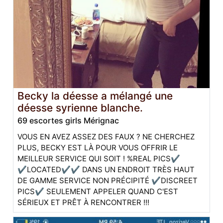
Becky la déesse a mélangé une
déesse syrienne blanche.
69 escortes girls Mérignac
VOUS EN AVEZ ASSEZ DES FAUX ? NE CHERCHEZ
PLUS, BECKY EST LÀ POUR VOUS OFFRIR LE
MEILLEUR SERVICE QUI SOIT ! %REAL PICS✔️
✔️LOCATED✔✔ DANS UN ENDROIT TRÈS HAUT
DE GAMME SERVICE NON PRÉCIPITÉ ✔️DISCREET
PICS✔️ SEULEMENT APPELER QUAND C'EST
SÉRIEUX ET PRÊT À RENCONTRER !!!