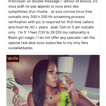
m'envoyer un double message ! -amour et bisous, s'il
vous plaît ne pas appeler si vous avez des
symptômes d'un rhume . Je suis cornoa Virus free
outcalls only 300 h 200 hh screening process
verification with pic is required for first time callers
and must be 40 + years . avail 7pm to 3 am outcalls
only . I'm 5' 1 feet /130 lb 36 DD/ my nationality is
Black girl magic / I do not offer any specails i am the
special real deal xoxo subscribe to my only fans
xxxlailahbanks