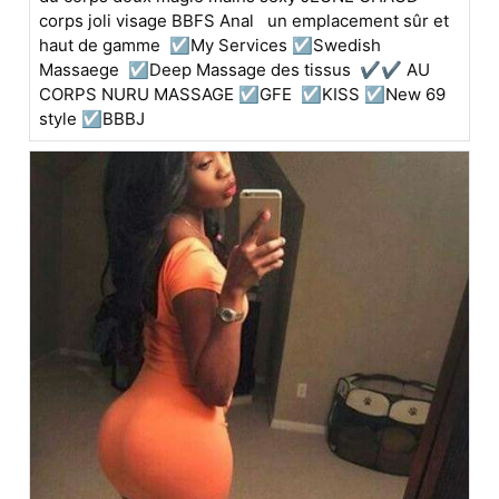
corps joli visage BBFS Anal un emplacement sûr et
haut de gamme ☑️My Services ☑️Swedish
Massaege ☑️Deep Massage des tissus ✔✔ AU
CORPS NURU MASSAGE ☑️GFE ☑️KISS ☑️New 69
style ☑️BBBJ